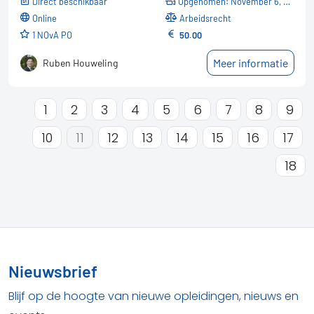
Direct beschikbaar
Opgenomen: November 6, 2024
online
Arbeidsrecht
1 NOvA PO
50.00
Meer informatie
Ruben Houweling
1
2
3
4
5
6
7
8
9
10
11
12
13
14
15
16
17
18
Nieuwsbrief
Blijf op de hoogte van nieuwe opleidingen, nieuws en