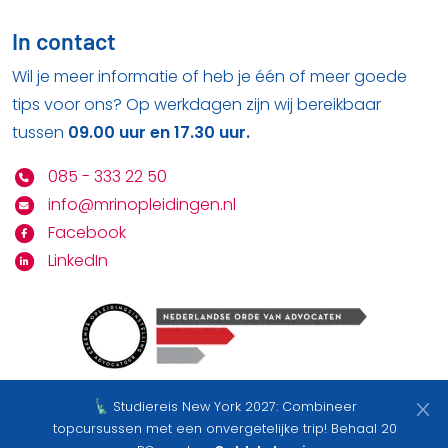
In contact
Wil je meer informatie of heb je één of meer goede
tips voor ons? Op werkdagen zijn wij bereikbaar
tussen
09.00 uur en 17.30 uur.
085 - 333 22 50
info@mrinopleidingen.nl
Facebook
LinkedIn
Studiereis New York 2027: Combineer
Bekijk hier onze
privacy statement
&
algemene
topcursussen met een onvergetelijke trip! Behaal 20
voorwaarden