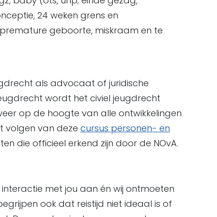
gz, baby (ots, uhp; einde gezag,
conceptie, 24 weken grens en
 premature geboorte, miskraam en te
gdrecht als advocaat of juridische
eugdrecht wordt het civiel jeugdrecht
weer op de hoogte van alle ontwikkelingen
et volgen van deze
cursus personen- en
n die officieel erkend zijn door de NOvA.
nteractie met jou aan én wij ontmoeten
egrijpen ook dat reistijd niet ideaal is of