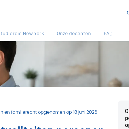
tudiereis New York
Onze docenten
FAQ
O
en en familierecht opgenomen op 18 juni 2026
p
o