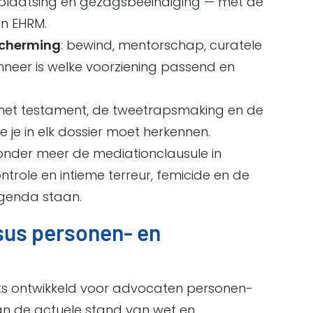
uisplaatsing en gezagsbeëindiging — met de
en EHRM.
scherming
: bewind, mentorschap, curatele
neer is welke voorziening passend en
n het testament, de tweetrapsmaking en de
 je in elk dossier moet herkennen.
 onder meer de mediationclausule in
role en intieme terreur, femicide en de
agenda staan.
rsus personen- en
aats ontwikkeld voor advocaten personen-
van de actuele stand van wet en