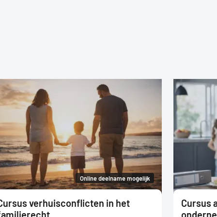
Online deelname mogelijk
4 uur
Cursus verhuisconflicten in het
Cursus a
familierecht
ondern