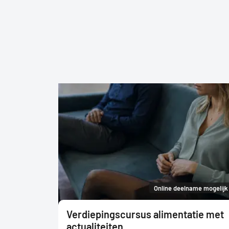
Online deelname mogelijk
Verdiepingscursus alimentatie met
actualiteiten