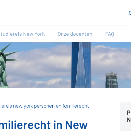
tudiereis New York
Onze docenten
FAQ
iereis new york personen en familierecht
P
N
milierecht in New