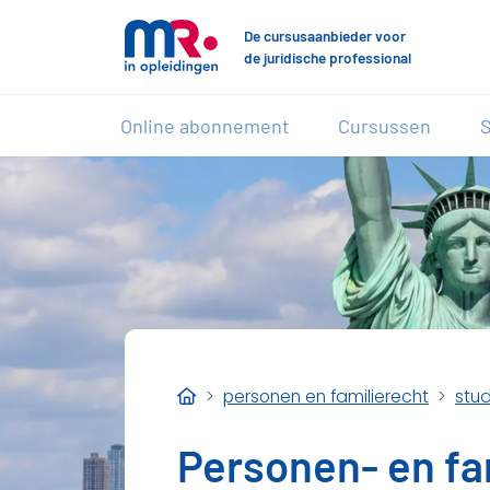
De cursusaanbieder voor
de juridische professional
Online abonnement
Cursussen
S
personen en familierecht
stud
Personen- en fa