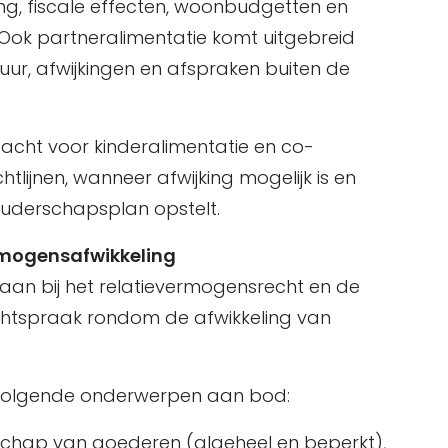
g, fiscale effecten, woonbudgetten en
Ook partneralimentatie komt uitgebreid
r, afwijkingen en afspraken buiten de
dacht voor kinderalimentatie en co-
tlijnen, wanneer afwijking mogelijk is en
ouderschapsplan opstelt.
rmogensafwikkeling
taan bij het relatievermogensrecht en de
echtspraak rondom de afwikkeling van
volgende onderwerpen aan bod:
chap van goederen (algeheel en beperkt),