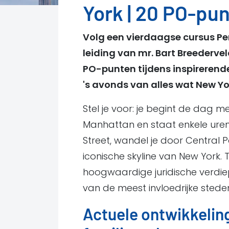
York | 20 PO-pu
Volg een vierdaagse cursus Pe
leiding van mr. Bart Breederve
PO-punten tijdens inspirerend
's avonds van alles wat New Yor
Stel je voor: je begint de dag m
Manhattan en staat enkele uren
Street, wandel je door Central Pa
iconische skyline van New York. 
hoogwaardige juridische verdi
van de meest invloedrijke steden
Actuele ontwikkelin