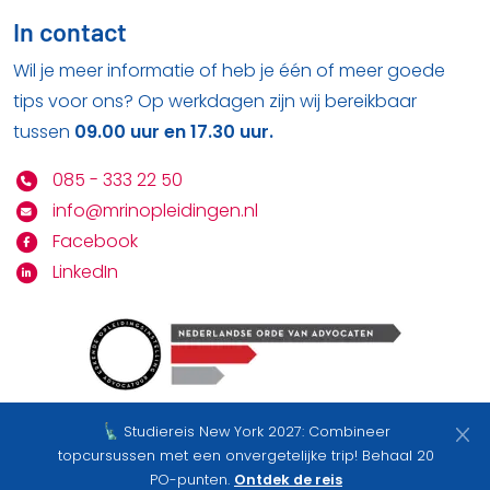
In contact
Wil je meer informatie of heb je één of meer goede
tips voor ons? Op werkdagen zijn wij bereikbaar
tussen
09.00 uur en 17.30 uur.
085 - 333 22 50
info@mrinopleidingen.nl
Facebook
LinkedIn
Studiereis New York 2027: Combineer
Bekijk hier onze
privacy statement
&
algemene
topcursussen met een onvergetelijke trip! Behaal 20
voorwaarden
PO-punten.
Ontdek de reis