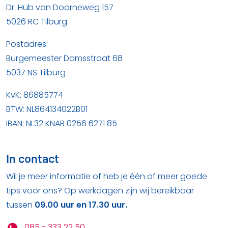
Dr. Hub van Doorneweg 157
5026 RC Tilburg
Postadres:
Burgemeester Damsstraat 68
5037 NS Tilburg
KvK: 86885774
BTW: NL864134022B01
IBAN: NL32 KNAB 0256 6271 85
In contact
Wil je meer informatie of heb je één of meer goede
tips voor ons? Op werkdagen zijn wij bereikbaar
tussen
09.00 uur en 17.30 uur.
085 - 333 22 50