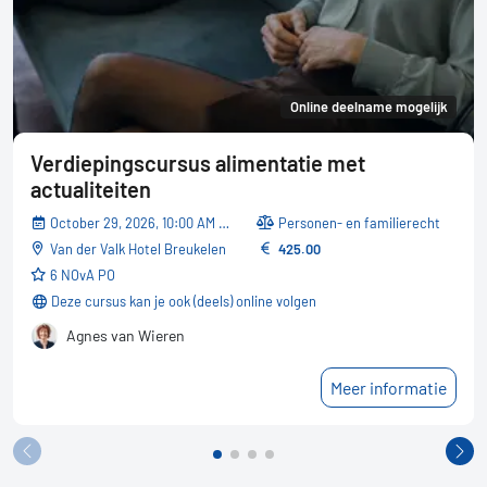
Online deelname mogelijk
Verdiepingscursus alimentatie met
actualiteiten
October 29, 2026, 10:00 AM - 05:30 PM
Personen- en familierecht
Van der Valk Hotel Breukelen
425.00
6 NOvA PO
Deze cursus kan je ook (deels) online volgen
Agnes van Wieren
Meer informatie