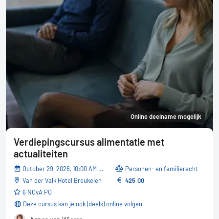
Online deelname mogelijk
Verdiepingscursus alimentatie met
actualiteiten
October 29, 2026, 10:00 AM - 05:30 PM
Personen- en familierecht
Van der Valk Hotel Breukelen
425.00
6 NOvA PO
Deze cursus kan je ook (deels) online volgen