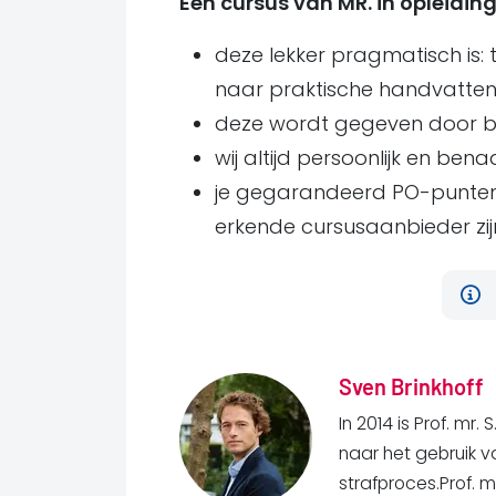
Een cursus van MR. in opleidin
deze lekker pragmatisch is:
naar praktische handvatten 
deze wordt gegeven door be
wij altijd persoonlijk en bena
je gegarandeerd PO-punten
erkende cursusaanbieder zijn,
Sven Brinkhoff
In 2014 is Prof. mr
naar het gebruik v
strafproces.Prof. mr