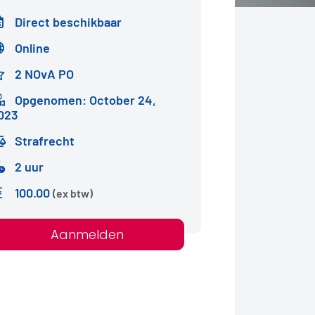
Direct beschikbaar
Online
2 NOvA PO
Opgenomen: October 24,
023
Strafrecht
2 uur
100.00
(ex btw)
Aanmelden