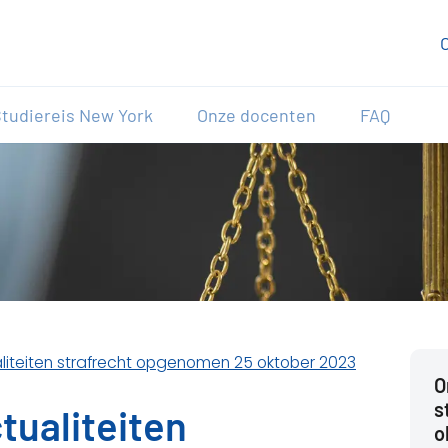
tudiereis New York
Onze docenten
FAQ
aliteiten strafrecht opgenomen 25 oktober 2023
O
s
tualiteiten
o