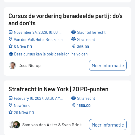
Cursus de vordering benadeelde partij: do’s
and don’ts
November 24, 2026, 10:00 AM - 05:30 PM
Slachtofferrecht
Van der Valk Hotel Breukelen
Strafrecht
6 NOvA PO
395.00
Deze cursus kan je ook (deels) online volgen
Meer informatie
Cees Nierop
Strafrecht in New York | 20 PO-punten
February 10, 2027, 08:30 AM - February 13, 2027, 01:00 PM
Strafrecht
New York
1550.00
20 NOvA PO
Meer informatie
Sam van den Akker & Sven Brinkhoff