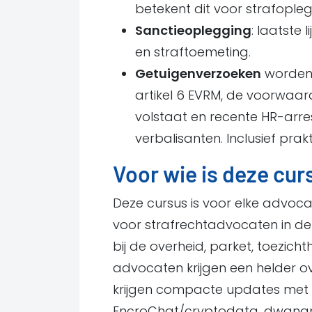
betekent dit voor strafople
Sanctieoplegging
: laatste 
en straftoemeting.
Getuigenverzoeken
worden 
artikel 6 EVRM, de voorwaa
volstaat en recente HR-arre
verbalisanten. Inclusief prak
Voor wie is deze cu
Deze cursus is voor elke advocaa
voor strafrechtadvocaten in de z
bij de overheid, parket, toezic
advocaten krijgen een helder ov
krijgen compacte updates met 
EncroChat/cryptodata, dwangm