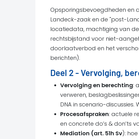
Opsporingsbevoegdheden en art
Landeck-zaak en de "post-Lande
locatiedata, machtiging van de
rechtsbijstand voor niet-aange
doorlaatverbod en het verscho
berichten).
Deel 2 - Vervolging, be
Vervolging en berechting
:
verweren, beslagbeslissing
DNA in scenario-discussies. 
Procesafspraken
: actuele r
en concrete do’s & don’ts vo
Mediation (art. 51h Sv
): ho