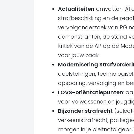
Actualiteiten
omvatten: AI a
strafbeschikking en de reac
vervolgonderzoek van PG naar
demonstranten, de stand v
kritiek van de AP op de Mode
voor jouw zaak
Modernisering Strafvorder
doelstellingen, technologisc
opsporing, vervolging en be
LOVS-oriëntatiepunten
: aa
voor volwassenen en jeugdi
Bijzonder strafrecht
(select
verkeersstrafrecht, politie
morgen in je pleitnota gebrui