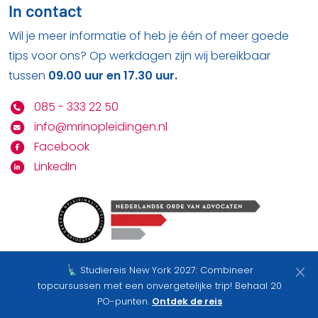
In contact
Wil je meer informatie of heb je één of meer goede
tips voor ons? Op werkdagen zijn wij bereikbaar
tussen
09.00 uur en 17.30 uur.
085 - 333 22 50
info@mrinopleidingen.nl
Facebook
LinkedIn
Studiereis New York 2027: Combineer
Bekijk hier onze
privacy statement
&
algemene
topcursussen met een onvergetelijke trip! Behaal 20
voorwaarden
PO-punten.
Ontdek de reis