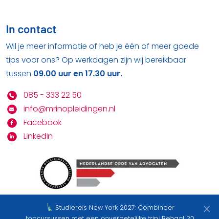
In contact
Wil je meer informatie of heb je één of meer goede
tips voor ons? Op werkdagen zijn wij bereikbaar
tussen
09.00 uur en 17.30 uur.
085 - 333 22 50
info@mrinopleidingen.nl
Facebook
LinkedIn
Studiereis New York 2027: Combineer
Bekijk hier onze
privacy statement
&
algemene
topcursussen met een onvergetelijke trip! Behaal 20