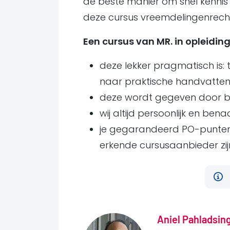
de beste manier om snel kennis
deze cursus vreemdelingenrecht
Een cursus van MR. in opleidin
deze lekker pragmatisch is:
naar praktische handvatten 
deze wordt gegeven door be
wij altijd persoonlijk en bena
je gegarandeerd PO-punten
erkende cursusaanbieder zijn,
Aniel Pahladsin