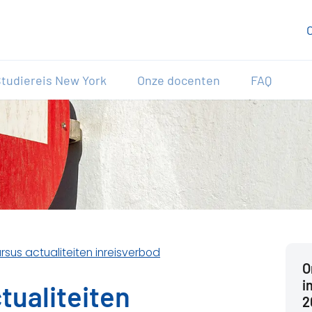
tudiereis New York
Onze docenten
FAQ
ursus actualiteiten inreisverbod
O
i
tualiteiten
2