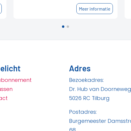
Meer informatie
elicht
Adres
abonnement
Bezoekadres:
ussen
Dr. Hub van Doorneweg
act
5026 RC Tilburg
Postadres:
Burgemeester Damsstr
68