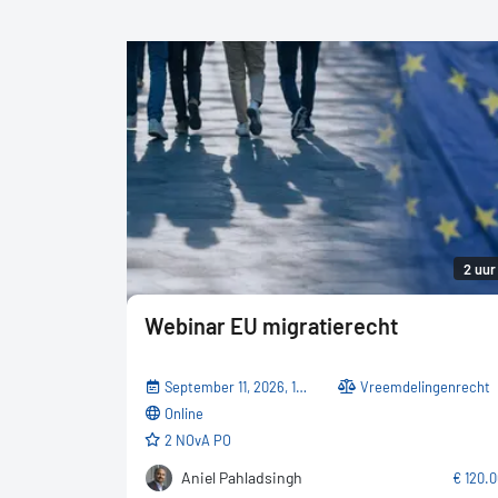
2 uur
Webinar EU migratierecht
September 11, 2026, 10:00 AM - 12:10 PM
Vreemdelingenrecht
online
2 NOvA PO
Aniel Pahladsingh
€ 120.