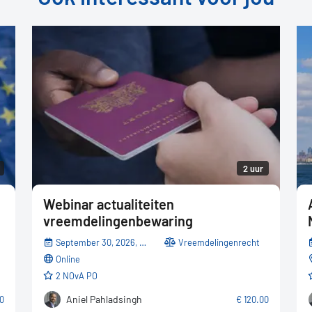
2 uur
Webinar actualiteiten
vreemdelingenbewaring
September 30, 2026, 10:00 AM - 12:10 PM
Vreemdelingenrecht
online
2 NOvA PO
Aniel Pahladsingh
00
€ 120.00