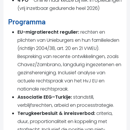
4 PO
– Online naar keuze bij MR. in opleidingen
(vrij inzetbaar gedurende heel 2026)
Programma
EU-migratierecht regulier:
rechten en
plichten van Unieburgers en hun familieleden
(richtlijn 2004/38, art. 20 en 21 VWEU).
Bespreking van recente ontwikkelingen, zoals
Chavez/Zambrano, langdurig ingezetenen en
gezinshereniging. Inclusief analyse van
actuele rechtspraak van het HvJ EU en
nationale rechtspraak.
Associatie EEG–Turkije:
standstill,
verblijfsrechten, arbeid en processtrategie.
Terugkeerbesluit & inreisverbod:
criteria,
duur, proportionaliteit en koppeling met
strafrecht. Inclusief de positie van niet-