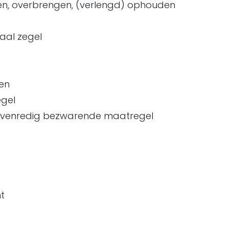
n, overbrengen, (verlengd) ophouden
taal zegel
en
egel
nevenredig bezwarende maatregel
t