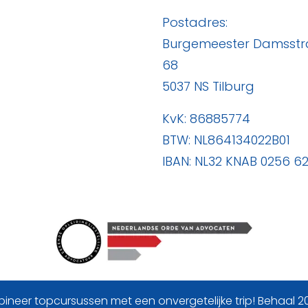
Postadres:
Burgemeester Damsstr
68
5037 NS Tilburg
KvK: 86885774
BTW: NL864134022B01
IBAN: NL32 KNAB 0256 62
ekijk hier onze
privacy statement
&
algemene voorwaarde
bineer topcursussen met een onvergetelijke trip! Behaal 