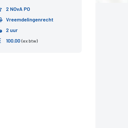
2 NOvA PO
Vreemdelingenrecht
2 uur
100.00
(ex btw)