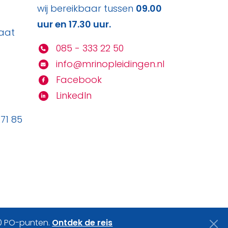
wij bereikbaar tussen
09.00
uur en 17.30 uur.
aat
085 - 333 22 50
info@mrinopleidingen.nl
Facebook
LinkedIn
71 85
n
20 PO-punten.
Ontdek de reis