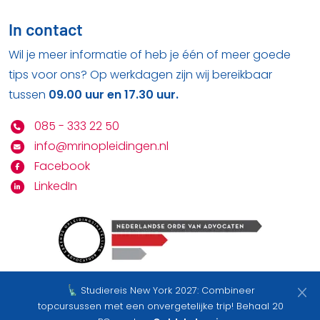
In contact
Wil je meer informatie of heb je één of meer goede
tips voor ons? Op werkdagen zijn wij bereikbaar
tussen
09.00 uur en 17.30 uur.
085 - 333 22 50
info@mrinopleidingen.nl
Facebook
LinkedIn
Studiereis New York 2027: Combineer
Bekijk hier onze
privacy statement
&
algemene
topcursussen met een onvergetelijke trip! Behaal 20
voorwaarden